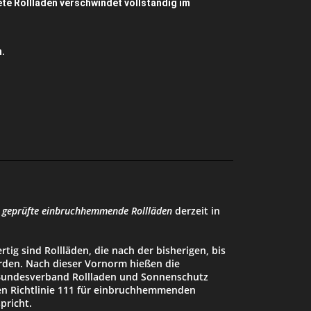
te Rollladen verschwindet vollständig im
h.
i
geprüfte einbruchhemmende Rollläden
derzeit in
ertig sind Rollläden, die nach der bisherigen, bis
rden. Nach dieser Vornorm hießen die
m Bundesverband Rollladen und Sonnenschutz
en Richtlinie 111 für einbruchhemmenden
pricht.