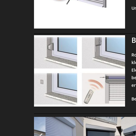
Un
B
Ro
kl
El
be
er
Be