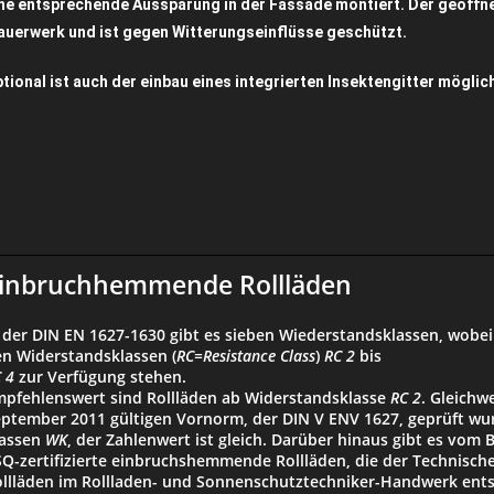
ne entsprechende Aussparung in der Fassade montiert. Der geöffne
uerwerk und ist gegen Witterungseinflüsse geschützt.
tional ist auch der einbau eines integrierten Insektengitter möglic
inbruchhemmende Rollläden
 der DIN EN 1627-1630 gibt es sieben Wiederstandsklassen, wobe
n Widerstandsklassen (
RC=Resistance Class
)
RC 2
bis
 4
zur Verfügung stehen.
pfehlenswert sind Rollläden ab Widerstandsklasse
RC 2
. Gleichw
ptember 2011 gültigen Vornorm, der DIN V ENV 1627, geprüft wu
lassen
WK
, der Zahlenwert ist gleich. Darüber hinaus gibt es vo
Q-zertifizierte einbruchshemmende Rollläden, die der Technisch
llläden im Rollladen- und Sonnenschutztechniker-Handwerk ents