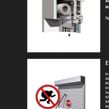
ei
Ma
Op
E
In
de
RC
Em
Se
K
RS
Ro