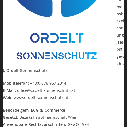
me
nsb
ezei
chn
ung
(sel
bst
gew
ählt
): Ordelt-Sonnenschutz
Mobiltelefon:
+43(0)676 967 2014
E-Mail:
office@ordelt-sonnenschutz.at
Web
: www.ordelt-sonnenschutz.at
Behörde gem. ECG (E-Commerce
Gesetz):
Bezirkshauptmannschaft Wien
Anwendbare Rechtsvorschriften:
GewO 1994