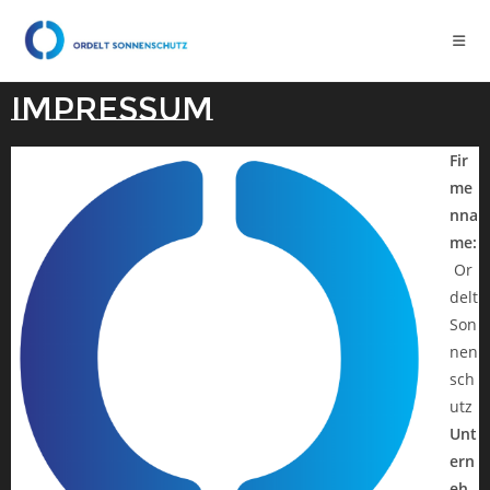
Impressum
Fir
me
nna
me:
Or
delt
Son
nen
sch
utz
Unt
ern
eh